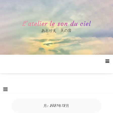
コ
ン
テ
ン
L'atelier le son du ciel
ツ
へ
あとりえ 天の音
ス
キ
ッ
プ
月:
2021年12月