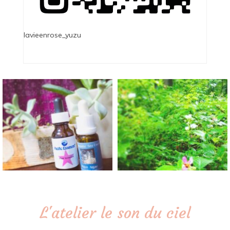
lavieenrose_yuzu
L'atelier le son du ciel